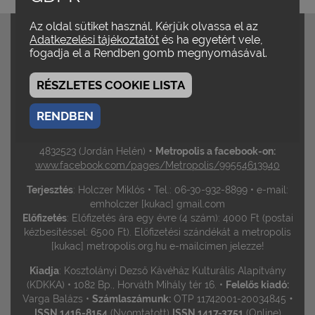
Az oldal sütiket használ. Kérjük olvassa el az
Szerkesztőbizottság
: Bíró Yvette / Gelencsér Gábor /
Adatkezelési tájékoztatót
és ha egyetért vele,
Hirsch Tibor / Kovács András Bálint •
Szerkesztik
:
fogadja el a Rendben gomb megnyomásával.
Margitházi Beja / Vajdovich Györgyi / Varga Balázs /
Vincze Teréz
RÉSZLETES COOKIE LISTA
Felelős szerkesztő
: Vajdovich Györgyi
Szerkesztőségi
munkatárs
: Jordán Helén
A weboldal Magazin rovatát
szerkeszti
: Milojev-Ferkó Zsanett
RENDBEN
E-mail:
metropolis [kukac] metropolis.org.hu •
Tel.:
06-20-
•
4832523 (Jordán Helén)
Metropolis a facebook-on:
www.facebook.com/pages/Metropolis/99554613940
Terjesztés
: Holczer Miklós • Tel.: 06-30-932-8899 • e-mail:
emholczer [kukac] gmail.com
Előfizetés
: Előfizetés ára egy évre (4 szám): 4000 Ft (postai
kézbesítéssel: 6500 Ft). Előfizetési szándékát a metropolis
[kukac] metropolis.org.hu e-mailcímen jelezze!
Kiadja
: Kosztolányi Dezső Kávéház Kulturális Alapítvány
(KDKKA) • 1082 Bp., Horváth Mihály tér 16. •
Felelős kiadó:
•
Varga Balázs •
Számlaszámunk:
OTP 11742001-20034845
ISSN 1416-8154
(Nyomtatott)
ISSN 1417-3751
(Online)