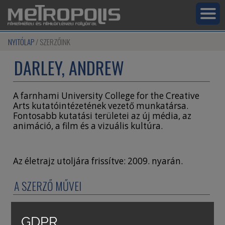
NYITÓLAP
SZERZŐINK
DARLEY, ANDREW
A farnhami University College for the Creative
Arts kutatóintézetének vezető munkatársa.
Fontosabb kutatási területei az új média, az
animáció, a film és a vizuális kultúra.
Az életrajz utoljára frissítve: 2009. nyarán.
A SZERZŐ MŰVEI
Vitaalap. Gondolatok az animáció
GDPR
tanulmányozásáról