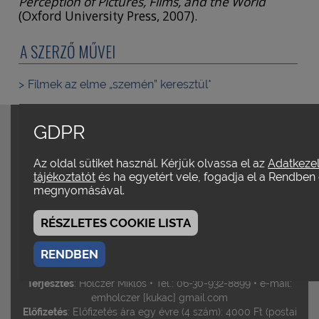
Perception of Pictures, Films, and the World
(Oxford University Press, 2007).
A SZERZŐ MŰVEI
Filmek az elme „szemén” keresztül
*
Szerkesztőbizottság
: Bíró Yvette / Gelencsér Gábor /
GDPR
Hirsch Tibor / Kovács András Bálint •
Szerkesztik
:
Margitházi Beja / Vajdovich Györgyi / Varga Balázs /
Az oldal sütiket használ. Kérjük olvassa el az
Adatkezel
Vincze Teréz
tájékoztatót
és ha egyetért vele, fogadja el a Rendbe
Felelős szerkesztő
: Vajdovich Györgyi
Szerkesztőségi
megnyomásával.
munkatárs
: Jordán Helén
A weboldal Magazin rovatát
szerkeszti
: Milojev-Ferkó Zsanett
RÉSZLETES COOKIE LISTA
E-mail:
metropolis [kukac] metropolis.org.hu •
Tel.:
06-20-
•
4832523 (Jordán Helén)
Metropolis a facebook-on:
RENDBEN
www.facebook.com/pages/Metropolis/99554613940
Terjesztés
: Holczer Miklós • Tel.: 06-30-932-8899 • e-mail:
emholczer [kukac] gmail.com
Előfizetés
: Előfizetés ára egy évre (4 szám): 4000 Ft (postai