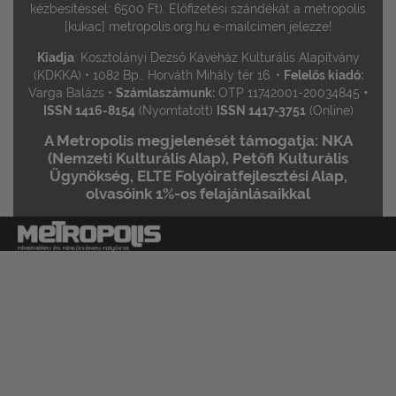
kézbesítéssel: 6500 Ft). Előfizetési szándékát a metropolis
[kukac] metropolis.org.hu e-mailcímen jelezze!
Kiadja
: Kosztolányi Dezső Kávéház Kulturális Alapítvány
(KDKKA) • 1082 Bp., Horváth Mihály tér 16. •
Felelős kiadó:
•
Varga Balázs •
Számlaszámunk:
OTP 11742001-20034845
ISSN 1416-8154
(Nyomtatott)
ISSN 1417-3751
(Online)
A Metropolis megjelenését támogatja: NKA
(Nemzeti Kulturális Alap), Petőfi Kulturális
Ügynökség, ELTE Folyóiratfejlesztési Alap,
olvasóink 1%-os felajánlásaikkal