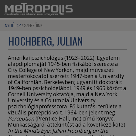
NYITÓLAP
SZERZŐINK
HOCHBERG, JULIAN
Amerikai pszichológus (1923–2022). Egyetemi
alapdiplomáját 1945-ben fizikából szerezte a
City College of New Yorkon, majd művészeti
mesterfokozatot szerzett 1947-ben a University
of Californián, Berkeleyben; ugyanitt doktorált
1949-ben pszichológiából. 1949 és 1965 között a
Cornell University oktatója, majd a New York
University és a Columbia University
pszichológiaprofesszora. Fő kutatási területe a
vizuális percepció volt. 1964-ben jelent meg
Perception
(Prentice-Hall, Inc.) című könyve.
Munkásságáról áttekintést ad a következő kötet:
In the Mind’s Eye: Julian Hochberg on the