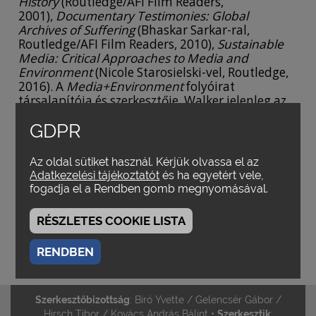
History
(Routledge/AFI Film Readers,
2001),
Documentary Testimonies: Global
Archives of Suffering
(Bhaskar Sarkar-ral,
Routledge/AFI Film Readers, 2010),
Sustainable
Media: Critical Approaches to Media and
Environment
(Nicole Starosielski-vel, Routledge,
2016). A
Media+Environment
folyóirat
társalapítója és szerkesztője. Walker jelenleg az
„Energy Justice in Global Perspective” (2017-
GDPR
2019) kutatási projekt tagjaként média és
környezet kölcsönhatásának kérdéseit kutatja,
melyről a közeljövőben jelenik meg saját könyve.
Az oldal sütiket használ. Kérjük olvassa el az
Adatkezelési tájékoztatót
és ha egyetért vele,
(Az életrajz utoljára frissítve: 2020. 01. 09.)
fogadja el a Rendben gomb megnyomásával.
A SZERZŐ MŰVEI
RÉSZLETES COOKIE LISTA
Katasztrófa, reprezentáció és az emlékezet
RENDBEN
hányattatásai
*
Szerkesztőbizottság
: Bíró Yvette / Gelencsér Gábor /
Hirsch Tibor / Kovács András Bálint •
Szerkesztik
: