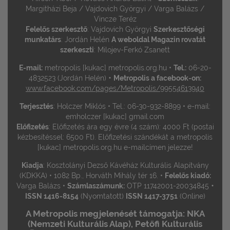
Margitházi Beja / Vajdovich Györgyi / Varga Balázs /
Vincze Teréz
Felelős szerkesztő
: Vajdovich Györgyi
Szerkesztőségi
munkatárs
: Jordán Helén
A weboldal Magazin rovatát
szerkeszti
: Milojev-Ferkó Zsanett
E-mail:
metropolis [kukac] metropolis.org.hu •
Tel.:
06-20-
•
4832523 (Jordán Helén)
Metropolis a facebook-on:
www.facebook.com/pages/Metropolis/99554613940
Terjesztés
: Holczer Miklós • Tel.: 06-30-932-8899 • e-mail:
emholczer [kukac] gmail.com
Előfizetés
: Előfizetés ára egy évre (4 szám): 4000 Ft (postai
kézbesítéssel: 6500 Ft). Előfizetési szándékát a metropolis
[kukac] metropolis.org.hu e-mailcímen jelezze!
Kiadja
: Kosztolányi Dezső Kávéház Kulturális Alapítvány
(KDKKA) • 1082 Bp., Horváth Mihály tér 16. •
Felelős kiadó:
•
Varga Balázs •
Számlaszámunk:
OTP 11742001-20034845
ISSN 1416-8154
(Nyomtatott)
ISSN 1417-3751
(Online)
A Metropolis megjelenését támogatja: NKA
(Nemzeti Kulturális Alap), Petőfi Kulturális