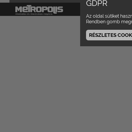
GDPR
magazin
száma
Az oldal sütiket hasz
Rendben gomb megn
RÉSZLETES COOKI