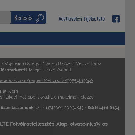
Keresés
Adatkezelési tájékoztató
a / Vajdovich Györgyi / Varga Balázs / Vincze Teréz
át szerkeszti
: Milojev-Ferkó Zsanett
acebook.com/pages/Metropolis/99554613940
 gmail.com
is [kukac] metropolis.org.hu e-mailcímen jelezze!
•
•
Számlaszámunk:
OTP 11742001-20034845
ISSN 1416-8154
TE Folyóiratfejlesztési Alap, olvasóink 1%-os