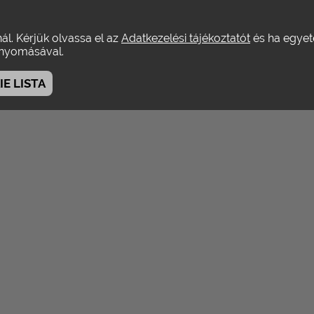
ink
témakörök
könyvek
szerzőink
mutatók
linkek
nál. Kérjük olvassa el az
Adatkezelési tájékoztatót
és ha egyeté
yomásával.
E LISTA