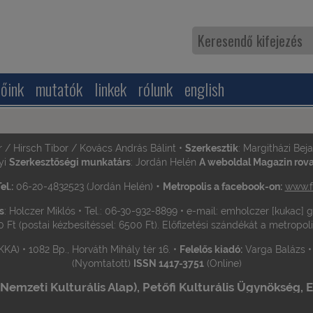
zőink
mutatók
linkek
rólunk
english
r / Hirsch Tibor / Kovács András Bálint •
Szerkesztik
: Margitházi Bej
yi
Szerkesztőségi munkatárs
: Jordán Helén
A weboldal Magazin rovat
•
el.:
06-20-4832523 (Jordán Helén)
Metropolis a facebook-on:
www.f
s
: Holczer Miklós • Tel.: 06-30-932-8899 • e-mail: emholczer [kukac]
0 Ft (postai kézbesítéssel: 6500 Ft). Előfizetési szándékát a metropol
KA) • 1082 Bp., Horváth Mihály tér 16. •
Felelős kiadó:
Varga Balázs 
(Nyomtatott)
ISSN 1417-3751
(Online)
mzeti Kulturális Alap), Petőfi Kulturális Ügynökség, EL
felajánlásaikkal