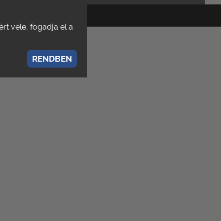
rólunk
english
rt vele, fogadja el a
RENDBEN