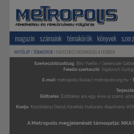
magazin
számaink
témakörök
könyvek
szer
NYITÓLAP
TÉMAKÖRÖK
FIGYELEM ÉS BEVONÓDÁS A FILMBEN
Szerkesztőbizottság
: Bíró Yvette / Gelencsér Gábo
Felelős szerkesztő
: Vajdovich Györg
E-mail:
metropolis [kukac] metropolis.org.hu •
T
Terjeszté
Előfizetés
: Előfizetés ára egy évre (4 szám): 400
Kiadja
: Kosztolányi Dezső Kávéház Kulturális Alapítvány (KDK
A Metropolis megjelenését támogatja: NKA (Ne