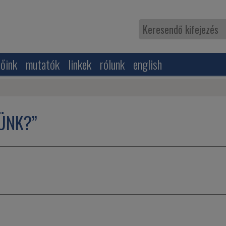
zőink
mutatók
linkek
rólunk
english
NÜNK?”