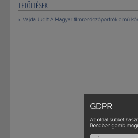
LETÖLTÉSEK
Vajda Judit: A Magyar filmrendezőportrék című kö
GDPR
Az oldal sütiket hasz
Rendben gomb megn