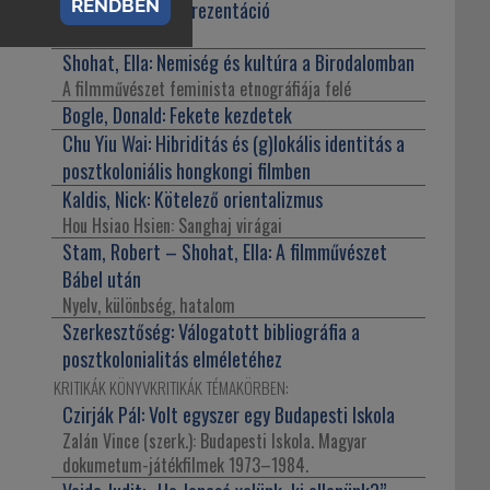
RENDBEN
rasszizmus és reprezentáció
Bevezetés
Shohat, Ella:
Nemiség és kultúra a Birodalomban
A filmművészet feminista etnográfiája felé
Bogle, Donald:
Fekete kezdetek
Chu Yiu Wai:
Hibriditás és (g)lokális identitás a
posztkoloniális hongkongi filmben
Kaldis, Nick:
Kötelező orientalizmus
Hou Hsiao Hsien: Sanghaj virágai
Stam, Robert – Shohat, Ella:
A filmművészet
Bábel után
Nyelv, különbség, hatalom
Szerkesztőség:
Válogatott bibliográfia a
posztkolonialitás elméletéhez
KRITIKÁK KÖNYVKRITIKÁK TÉMAKÖRBEN:
Czirják Pál:
Volt egyszer egy Budapesti Iskola
Zalán Vince (szerk.): Budapesti Iskola. Magyar
dokumetum-játékfilmek 1973–1984.