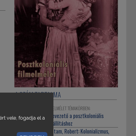
A SZÁM TARTALMA
POSZTKOLONIÁLIS FILMELMÉLET TÉMAKÖRBEN:
Szerkesztőség:
Bevezető a posztkoloniális
rt vele, fogadja el a
filmelmélet összeállításhoz
Spence, Luise – Stam, Robert:
Kolonializmus,