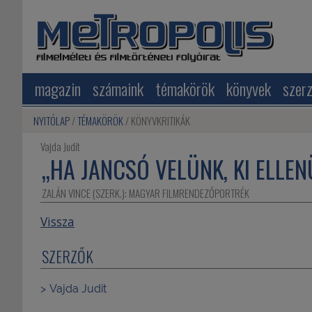
magazin
számaink
témakörök
könyvek
szer
NYITÓLAP
TÉMAKÖRÖK
KÖNYVKRITIKÁK
Vajda Judit
„HA JANCSÓ VELÜNK, KI ELLE
ZALÁN VINCE (SZERK.): MAGYAR FILMRENDEZŐPORTRÉK
Vissza
SZERZŐK
Vajda Judit