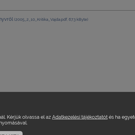
nyvről
(2005_2_10_Kritika_Vajda.pdf, 67.3 kByte)
nál. Kérjük olvassa el az
Adatkezelési tájékoztatót
és ha egyeté
yomásával.