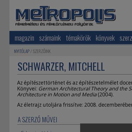
magazin
számaink
témakörök
könyvek
szer
NYITÓLAP
SZERZŐINK
SCHWARZER, MITCHELL
Az építészettörténet és az építészetelmélet docen
Könyvei:
German Architectural Theory and the S
Architecture in Motion and Media
(2004).
Az életrajz utoljára frissítve: 2008. decemberébe
A SZERZŐ MŰVEI