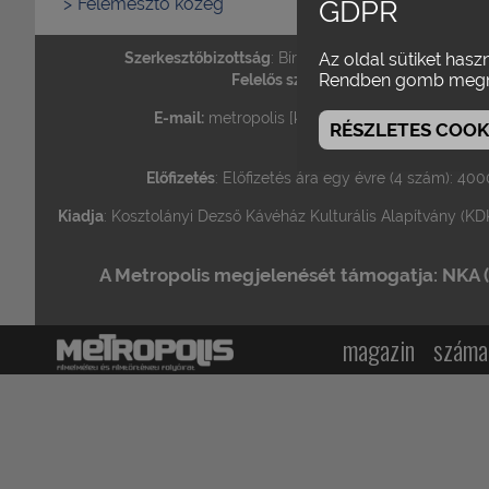
Felemésztő közeg
GDPR
Szerkesztőbizottság
: Bíró Yvette / Gelencsér Gábo
Az oldal sütiket hasz
Rendben gomb megn
Felelős szerkesztő
: Vajdovich Györg
E-mail:
metropolis [kukac] metropolis.org.hu •
T
RÉSZLETES COOKI
Terjeszté
Előfizetés
: Előfizetés ára egy évre (4 szám): 400
Kiadja
: Kosztolányi Dezső Kávéház Kulturális Alapítvány (KDK
A Metropolis megjelenését támogatja: NKA (Ne
magazin
száma