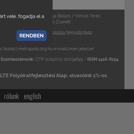
a / Vajdovich Györgyi / Varga Balázs / Vincze Teréz
rt vele, fogadja el a
át szerkeszti
: Milojev-Ferkó Zsanett
acebook.com/pages/Metropolis/99554613940
RENDBEN
 gmail.com
is [kukac] metropolis.org.hu e-mailcímen jelezze!
•
•
Számlaszámunk:
OTP 11742001-20034845
ISSN 1416-8154
TE Folyóiratfejlesztési Alap, olvasóink 1%-os
rólunk
english