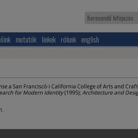
zőink
mutatók
linkek
rólunk
english
se a San Franciscó-i California College of Arts and Craf
earch for Modern Identity
(1995);
Architecture and Desig
n.