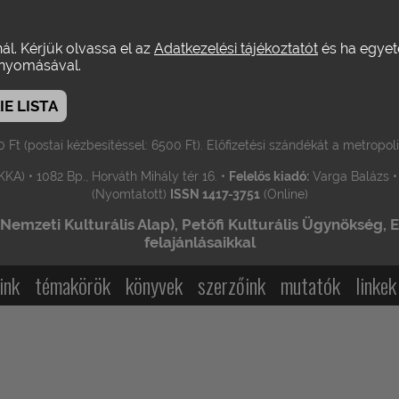
r / Hirsch Tibor / Kovács András Bálint •
nál. Kérjük olvassa el az
Adatkezelési tájékoztatót
Szerkesztik
: Margitházi Bej
és ha egyeté
yomásával.
yi
Szerkesztőségi munkatárs
: Jordán Helén
A weboldal Magazin rovat
•
el.:
06-20-4832523 (Jordán Helén)
Metropolis a facebook-on:
www.f
E LISTA
s
: Holczer Miklós • Tel.: 06-30-932-8899 • e-mail: emholczer [kukac]
0 Ft (postai kézbesítéssel: 6500 Ft). Előfizetési szándékát a metropol
KA) • 1082 Bp., Horváth Mihály tér 16. •
Felelős kiadó:
Varga Balázs 
(Nyomtatott)
ISSN 1417-3751
(Online)
mzeti Kulturális Alap), Petőfi Kulturális Ügynökség, EL
felajánlásaikkal
ink
témakörök
könyvek
szerzőink
mutatók
linkek