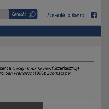
Keresés
Adatkezelési tájékoztató
tsen; a
Design Book Review
főszerkesztője.
n: San Francisco
(1998);
Zoomscape: