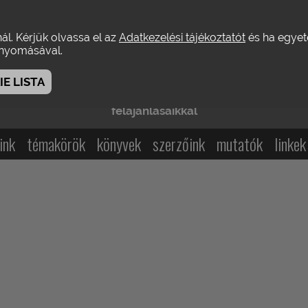
s
: Holczer Miklós • Tel.: 06-30-932-8899 • e-mail: emholczer [kukac]
0 Ft (postai kézbesítéssel: 6500 Ft). Előfizetési szándékát a metropol
nál. Kérjük olvassa el az
Adatkezelési tájékoztatót
és ha egyeté
yomásával.
KA) • 1082 Bp., Horváth Mihály tér 16. •
Felelős kiadó:
Varga Balázs 
(Nyomtatott)
ISSN 1417-3751
(Online)
E LISTA
mzeti Kulturális Alap), Petőfi Kulturális Ügynökség, EL
felajánlásaikkal
ink
témakörök
könyvek
szerzőink
mutatók
linkek