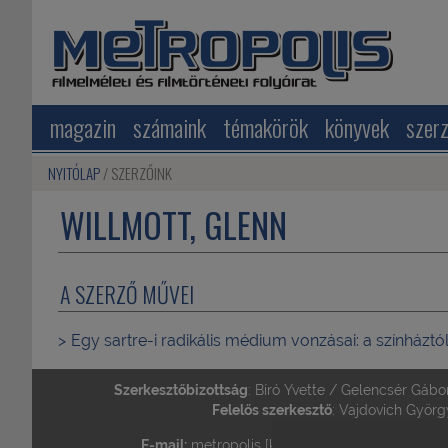
magazin
számaink
témakörök
könyvek
szer
NYITÓLAP
SZERZŐINK
WILLMOTT, GLENN
A SZERZŐ MŰVEI
Egy sartre-i radikális médium vonzásai: a színháztól
Szerkesztőbizottság
: Bíró Yvette / Gelencsér Gábo
Felelős szerkesztő
: Vajdovich Györg
E-mail:
metropolis [kukac] metropolis.org.hu •
T