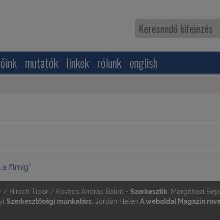
zőink
mutatók
linkek
rólunk
english
 a filmig
*
r / Hirsch Tibor / Kovács András Bálint •
Szerkesztik
: Margitházi Bej
yi
Szerkesztőségi munkatárs
: Jordán Helén
A weboldal Magazin rovat
•
el.:
06-20-4832523 (Jordán Helén)
Metropolis a facebook-on:
www.f