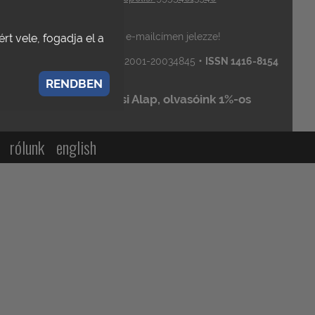
 gmail.com
is [kukac] metropolis.org.hu e-mailcímen jelezze!
rt vele, fogadja el a
•
•
Számlaszámunk:
OTP 11742001-20034845
ISSN 1416-8154
RENDBEN
TE Folyóiratfejlesztési Alap, olvasóink 1%-os
rólunk
english