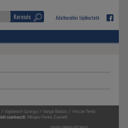
Keresés
Adatkezelési tájékoztató
a / Vajdovich Györgyi / Varga Balázs / Vincze Teréz
át szerkeszti
: Milojev-Ferkó Zsanett
acebook.com/pages/Metropolis/99554613940