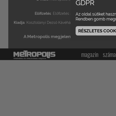
GDPR
Terjeszté
Előfizetés
: Előfizetés ára egy évre (4 szám): 400
Az oldal sütiket hasz
Rendben gomb megn
Kiadja
: Kosztolányi Dezső Kávéház Kulturális Alapítvány (KDK
RÉSZLETES COOKI
A Metropolis megjelenését támogatja: NKA (Ne
magazin
száma