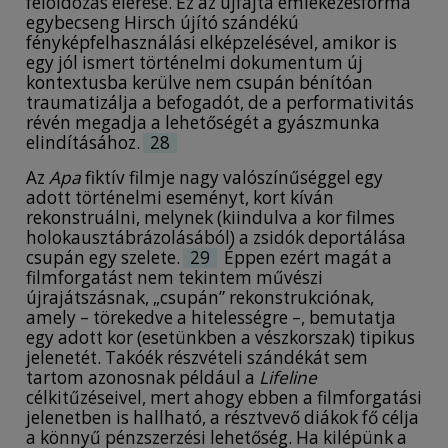
feloldozás elérése. Ez az újfajta emlékezésforma
egybecseng Hirsch újító szándékú
fényképfelhasználási elképzelésével, amikor is
egy jól ismert történelmi dokumentum új
kontextusba kerülve nem csupán bénítóan
traumatizálja a befogadót, de a performativitás
révén megadja a lehetőségét a gyászmunka
elindításához.
28
Az
Apa
fiktív filmje nagy valószínűséggel egy
adott történelmi eseményt, kort kíván
rekonstruálni, melynek (kiindulva a kor filmes
holokausztábrázolásából) a zsidók deportálása
csupán egy szelete.
29
Éppen ezért magát a
filmforgatást nem tekintem művészi
újrajátszásnak, „csupán” rekonstrukciónak,
amely – törekedve a hitelességre –, bemutatja
egy adott kor (esetünkben a vészkorszak) tipikus
jelenetét. Takóék részvételi szándékát sem
tartom azonosnak például a
Lifeline
célkitűzéseivel, mert ahogy ebben a filmforgatási
jelenetben is hallható, a résztvevő diákok fő célja
a könnyű pénzszerzési lehetőség. Ha kilépünk a