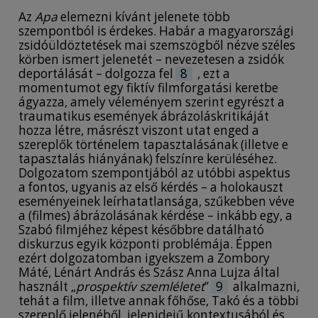
Az
Apa
elemezni kívánt jelenete több
szempontból is érdekes. Habár a magyarországi
zsidóüldöztetések mai szemszögből nézve széles
körben ismert jelenetét – nevezetesen a zsidók
deportálását – dolgozza fel
8
, ezt a
momentumot egy fiktív filmforgatási keretbe
ágyazza, amely véleményem szerint egyrészt a
traumatikus események ábrázoláskritikáját
hozza létre, másrészt viszont utat enged a
szereplők történelem tapasztalásának (illetve e
tapasztalás hiányának) felszínre kerüléséhez.
Dolgozatom szempontjából az utóbbi aspektus
a fontos, ugyanis az első kérdés – a holokauszt
eseményeinek leírhatatlansága, szűkebben véve
a (filmes) ábrázolásának kérdése – inkább egy, a
Szabó filmjéhez képest későbbre datálható
diskurzus egyik központi problémája. Éppen
ezért dolgozatomban igyekszem a Zombory
Máté, Lénárt András és Szász Anna Lujza által
használt „
prospektív szemléletet
”
9
alkalmazni,
tehát a film, illetve annak főhőse, Takó és a többi
szereplő jelenéből, jelenidejű kontextusából és