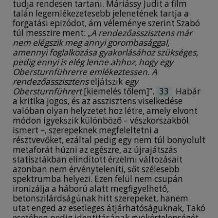
tudja rendesen tartani. Máriássy Judit a film
talán legemlékezetesebb jelenetének tartja a
forgatási epizódot, ám véleménye szerint Szabó
túl messzire ment: „
A rendezőasszisztens már
nem elégszik meg annyi gorombasággal,
amennyi foglalkozása gyakorlásához szükséges,
pedig ennyi is elég lenne ahhoz, hogy egy
Obersturnführerre emlékeztessen. A
rendezőasszisztens
eljátszik
egy
Obersturnführert
[kiemelés tőlem]”.
33
Habár
a kritika jogos, és az asszisztens viselkedése
valóban olyan helyzetet hoz létre, amely elvont
módon igyekszik különböző – vészkorszakból
ismert –, szerepeknek megfeleltetni a
résztvevőket, ezáltal pedig egy nem túl bonyolult
metaforát húzni az egészre, az újrajátszás
statisztákban elindított érzelmi változásait
azonban nem érvényteleníti, sőt szélesebb
spektrumba helyezi. Ezen felül nem csupán
ironizálja a háború alatt megfigyelhető,
betonszilárdságúnak hitt szerepeket, hanem
utat enged az esetleges átjárhatóságuknak, Takó
esetében pedig identitásának gyökértelenségét