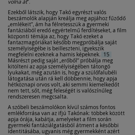
volna át
”.
Ezekből látszik, hogy Takó egyrészt valós
beszámolók alapján kreálja meg apjához fűződő
„emlékeit”, ám ha félretesszük a gyermeki
fantáziából eredő egyértelmű ferdítéseket, a film
központi témája az, hogy Takó ezeket a
fantazmagóriákat később megpróbálja saját
személyiségébe is beilleszteni, igyekszik
megfelelni ezeknek a hamis képeknek.
15
Másrészt pedig saját „erőből” próbálja meg
kitölteni az apja személyiségében tátongó
lyukakat, még azután is, hogy a szülőfalubéli
látogatása után rá kell döbbennie, hogy apja
hétköznapi orvos volt, aki semmi kiemelkedőt
nem tett, sőt, még feleségét is valószínűleg
rendszeresen megcsalta.
A szóbeli beszámolókon kívül számos fontos
emlékforrása van az ifjú Takónak: többek között
apja órája, kabátja, amelyeket a film során
gyermeki fantáziálgatásból átment a későbbi
identitásába, ugyanis még gyermekként azért