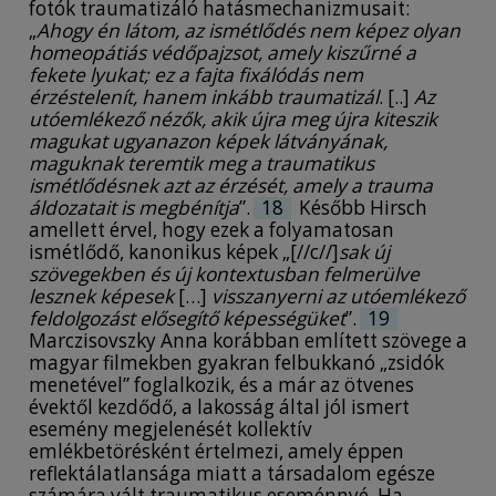
fotók traumatizáló hatásmechanizmusait:
„
Ahogy én látom, az ismétlődés nem képez olyan
homeopátiás védőpajzsot, amely kiszűrné a
fekete lyukat; ez a fajta fixálódás nem
érzéstelenít, hanem inkább traumatizál
. [..]
Az
utóemlékező nézők, akik újra meg újra kiteszik
magukat ugyanazon képek látványának,
maguknak teremtik meg a traumatikus
ismétlődésnek azt az érzését, amely a trauma
áldozatait is megbénítja
”.
18
Később Hirsch
amellett érvel, hogy ezek a folyamatosan
ismétlődő, kanonikus képek „[//c//]
sak új
szövegekben és új kontextusban felmerülve
lesznek képesek
[…]
visszanyerni az utóemlékező
feldolgozást elősegítő képességüket
”.
19
Marczisovszky Anna korábban említett szövege a
magyar filmekben gyakran felbukkanó „zsidók
menetével” foglalkozik, és a már az ötvenes
évektől kezdődő, a lakosság által jól ismert
esemény megjelenését kollektív
emlékbetörésként értelmezi, amely éppen
reflektálatlansága miatt a társadalom egésze
számára vált traumatikus eseménnyé. Ha