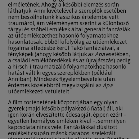
elméletének. Ahogy a későbbi elemzés során
láthatjuk, Anni kivételével a szereplők esetében
nem beszélhetünk klasszikus értelembe vett
traumáról, ám véleményem szerint a különböző
tárgyi és szóbeli emlékek által generált fantáziák
az utóemlékezethez hasonló folyamatokhoz
hasonlatosak. Ebből kifolyólag az utóemlékezet
fogalma átfedésbe kerül Takó fantáziáival, a
fényképek (ahogy később látjuk az
Apa
esetében,
a családi emléktöredékek és az újrajátszás) pedig
a hirsch-i traumatizáló folyamatokhoz hasonló
hatást vált ki egyes szereplőkben (például
Anniban). Mindezek figyelembevétele után
érdemes közelebbről megvizsgálni az
Apa
utóemlékezeti vetületeit.
A film történetének központjában egy olyan
gyerek (majd később pályakezdő fiatal) áll, aki
igen korán elveszítette édesapját, éppen ezért –
egyetlen homályos emléken kívül –, semmilyen
kapcsolata nincs vele. Fantáziákkal dúsított
emlékeit csupán mások darabos, szelektált