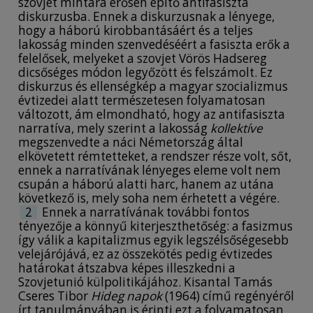
szovjet mintára erősen építő antifasiszta
enactment, the scene also tackles other issues,
diskurzusba. Ennek a diskurzusnak a lényege,
for example the flexible concept of ‘victim-
hogy a háború kirobbantásáért és a teljes
perpetrator-bystander’ roles etc.
lakosság minden szenvedéséért a fasiszta erők a
felelősek, melyeket a szovjet Vörös Hadsereg
dicsőséges módon legyőzött és felszámolt. Ez
diskurzus és ellenségkép a magyar szocializmus
évtizedei alatt természetesen folyamatosan
változott, ám elmondható, hogy az antifasiszta
narratíva, mely szerint a lakosság
kollektíve
megszenvedte a náci Németország által
elkövetett rémtetteket, a rendszer része volt, sőt,
ennek a narratívának lényeges eleme volt nem
csupán a háború alatti harc, hanem az utána
következő is, mely soha nem érhetett a végére.
2
Ennek a narratívának további fontos
tényezője a könnyű kiterjeszthetőség: a fasizmus
így válik a kapitalizmus egyik legszélsőségesebb
velejárójává, ez az összekötés pedig évtizedes
határokat átszabva képes illeszkedni a
Szovjetunió külpolitikájához. Kisantal Tamás
Cseres Tibor
Hideg napok
(1964) című regényéről
írt tanulmányában is érinti ezt a folyamatosan