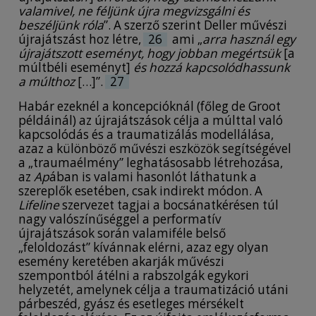
valamivel, ne féljünk újra megvizsgálni és
beszéljünk róla
”. A szerző szerint Deller művészi
újrajátszást hoz létre,
26
ami „
arra használ egy
újrajátszott eseményt, hogy jobban megértsük
[a
múltbéli eseményt]
és hozzá kapcsolódhassunk
a múlthoz
[…]”.
27
Habár ezeknél a koncepcióknál (főleg de Groot
példáinál) az újrajátszások célja a múlttal való
kapcsolódás és a traumatizálás modellálása,
azaz a különböző művészi eszközök segítségével
a „traumaélmény” leghatásosabb létrehozása,
az
Ap
ában is valami hasonlót láthatunk a
szereplők esetében, csak indirekt módon. A
Lifeline
szervezet tagjai a bocsánatkérésen túl
nagy valószínűséggel a performatív
újrajátszások során valamiféle belső
„feloldozást” kívánnak elérni, azaz egy olyan
esemény keretében akarják művészi
szempontból átélni a rabszolgák egykori
helyzetét, amelynek célja a traumatizáció utáni
párbeszéd, gyász és esetleges mérsékelt