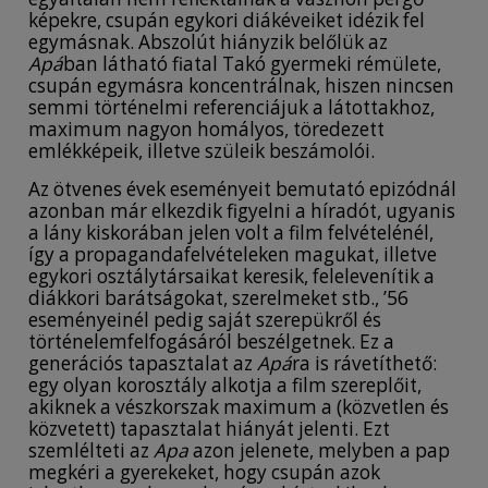
képekre, csupán egykori diákéveiket idézik fel
egymásnak. Abszolút hiányzik belőlük az
Apá
ban látható fiatal Takó gyermeki rémülete,
csupán egymásra koncentrálnak, hiszen nincsen
semmi történelmi referenciájuk a látottakhoz,
maximum nagyon homályos, töredezett
emlékképeik, illetve szüleik beszámolói.
Az ötvenes évek eseményeit bemutató epizódnál
azonban már elkezdik figyelni a híradót, ugyanis
a lány kiskorában jelen volt a film felvételénél,
így a propagandafelvételeken magukat, illetve
egykori osztálytársaikat keresik, felelevenítik a
diákkori barátságokat, szerelmeket stb., ’56
eseményeinél pedig saját szerepükről és
történelemfelfogásáról beszélgetnek. Ez a
generációs tapasztalat az
Apá
ra is rávetíthető:
egy olyan korosztály alkotja a film szereplőit,
akiknek a vészkorszak maximum a (közvetlen és
közvetett) tapasztalat hiányát jelenti. Ezt
szemlélteti az
Apa
azon jelenete, melyben a pap
megkéri a gyerekeket, hogy csupán azok