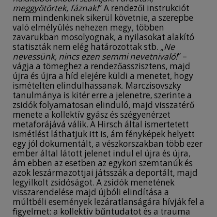
meggyötörtek, fáznak!
” A rendezői instrukciót
nem mindenkinek sikerül követnie, a szerepbe
való elmélyülés nehezen megy, többen
zavarukban mosolyognak, a nyilasokat alakító
statiszták nem elég határozottak stb. „
Ne
nevessünk, nincs ezen semmi nevetnivaló!
” –
vágja a tömeghez a rendezőasszisztens, majd
újra és újra a híd elejére küldi a menetet, hogy
ismételten elindulhassanak. Marczisovszky
tanulmánya is kitér erre a jelenetre, szerinte a
zsidók folyamatosan elinduló, majd visszatérő
menete a kollektív gyász és szégyenérzet
metaforájává válik. A Hirsch által ismertetett
ismétlést láthatjuk itt is, ám fényképek helyett
egy jól dokumentált, a vészkorszakban több ezer
ember által látott jelenet indul el újra és újra,
ám ebben az esetben az egykori szemtanúk és
azok leszármazottjai játsszák a deportált, majd
legyilkolt zsidóságot. A zsidók menetének
visszarendelése majd újbóli elindítása a
múltbéli események lezáratlanságára hívják fel a
figyelmet: a kollektív bűntudatot és a trauma