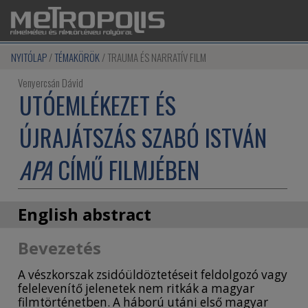
NYITÓLAP
TÉMAKÖRÖK
TRAUMA ÉS NARRATÍV FILM
Venyercsán Dávid
UTÓEMLÉKEZET ÉS
ÚJRAJÁTSZÁS SZABÓ ISTVÁN
APA
CÍMŰ FILMJÉBEN
English abstract
POSTMEMORY AND RE-ENACTMENT IN
Bevezetés
ISTVÁN SZABÓ’S
FATHER
A vészkorszak zsidóüldöztetéseit feldolgozó vagy
felelevenítő jelenetek nem ritkák a magyar
My paper analyzes the example of István Szabó’s
filmtörténetben. A háború utáni első magyar
Father (Apa) from 1966. After the contextual