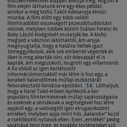
visszaemlékezései alapján alkotja meg. Rögtön a
film elején láthatunk erre egy ékes példát,
amikor a még kisfiú Takót édesanyja elviszi
moziba. A film előtt egy több valódi
filmhíradóból összevágott pszeudótudósítást
néznek, melyben többek között Szálasi Ferenc és
Baky László kivégzését mutatják be. A kisfiú
megijed a vásznon látottaktól, ám anyja
megnyugtatja, hogy a halálra ítéltek igazi
tömeggyilkosok, akik sok emberrel végeztek és
őket is meg akarták ölni, sőt édesapját el is
kapták, ám megszökött, leugrott egy villamosról.
A fiú ebből az igen korlátozott
információmorzsából már létre is hoz egy, a
korabeli kalandfilmek műfaji eszköztárát
felsorakoztató fantázia-epizódot.
14
Láthatjuk,
hogy a fiatal Takó erősen építkezik a kor
populáris filmtermésének műfaji sajátosságaira
és ezeknek a sémáknak a segítségével hoz létre
apjáról egy, a valóságtól igen elrugaszkodott
emléket, melyben apja mint hős „kalandor” küzd
a csetlőbotló nyilasok ellen. Ezen „emlékét” pedig
sajátjává teszi meg, és további történeteket sző