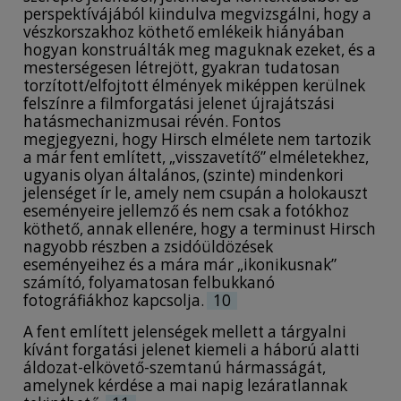
perspektívájából kiindulva megvizsgálni, hogy a
vészkorszakhoz köthető emlékeik hiányában
hogyan konstruálták meg maguknak ezeket, és a
mesterségesen létrejött, gyakran tudatosan
torzított/elfojtott élmények miképpen kerülnek
felszínre a filmforgatási jelenet újrajátszási
hatásmechanizmusai révén. Fontos
megjegyezni, hogy Hirsch elmélete nem tartozik
a már fent említett, „visszavetítő” elméletekhez,
ugyanis olyan általános, (szinte) mindenkori
jelenséget ír le, amely nem csupán a holokauszt
eseményeire jellemző és nem csak a fotókhoz
köthető, annak ellenére, hogy a terminust Hirsch
nagyobb részben a zsidóüldözések
eseményeihez és a mára már „ikonikusnak”
számító, folyamatosan felbukkanó
fotográfiákhoz kapcsolja.
10
A fent említett jelenségek mellett a tárgyalni
kívánt forgatási jelenet kiemeli a háború alatti
áldozat-elkövető-szemtanú hármasságát,
amelynek kérdése a mai napig lezáratlannak