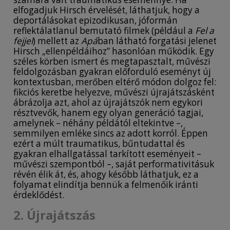
elfogadjuk Hirsch érvelését, láthatjuk, hogy a
deportálásokat epizodikusan, jóformán
reflektálatlanul bemutató filmek (például a
Fel a
fejjel
) mellett az
Apá
ban látható forgatási jelenet
Hirsch „ellenpéldáihoz” hasonlóan működik. Egy
széles körben ismert és megtapasztalt, művészi
feldolgozásban gyakran előforduló eseményt új
kontextusban, merőben eltérő módon dolgoz fel:
fikciós keretbe helyezve, művészi újrajátszásként
ábrázolja azt, ahol az újrajátszók nem egykori
résztvevők, hanem egy olyan generáció tagjai,
amelynek – néhány példától eltekintve –,
semmilyen emléke sincs az adott korról. Éppen
ezért a múlt traumatikus, bűntudattal és
gyakran elhallgatással tarkított eseményeit –
művészi szempontból –, saját performativitásuk
révén élik át, és, ahogy később láthatjuk, ez a
folyamat elindítja bennük a felmenőik iránti
érdeklődést.
2. Újrajátszás