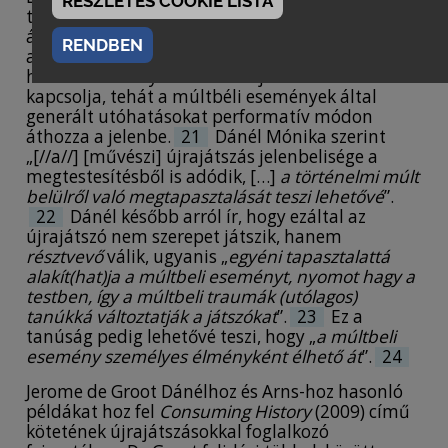
RÉSZLETES COOKIE LISTA
történelmi újrajátszásként definiálja.
20
Ezzel
áll szemben a művészi újrajátszás fogalma,
RENDBEN
amely nem csupán újraalkotni kívánja a múltat,
hanem valamilyen módon a jelenhez is
kapcsolja, tehát a múltbéli események által
generált utóhatásokat performatív módon
áthozza a jelenbe.
21
Dánél Mónika szerint
„[//a//] [művészi] újrajátszás jelenbelisége a
megtestesítésből is adódik, […]
a történelmi múlt
belülről való megtapasztalását teszi lehetővé
”.
22
Dánél később arról ír, hogy ezáltal az
újrajátszó nem szerepet játszik, hanem
résztvevő
válik, ugyanis „
egyéni tapasztalattá
alakít(hat)ja a múltbeli eseményt, nyomot hagy a
testben, így a múltbeli traumák (utólagos)
tanúkká változtatják a játszókat
”.
23
Ez a
tanúság pedig lehetővé teszi, hogy „
a múltbeli
esemény személyes élményként élhető át
”.
24
Jerome de Groot Dánélhoz és Arns-hoz hasonló
példákat hoz fel
Consuming History
(2009) című
kötetének újrajátszásokkal foglalkozó