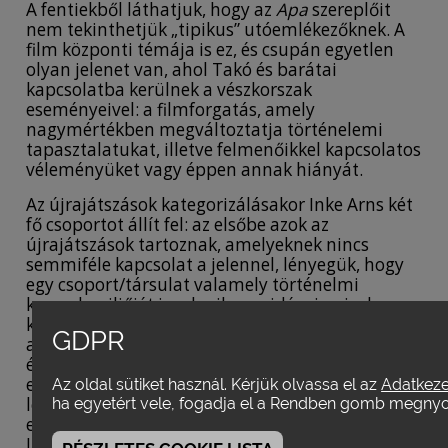
A fentiekből láthatjuk, hogy az
Apa
szereplőit
nem tekinthetjük „tipikus” utóemlékezőknek. A
film központi témája is ez, és csupán egyetlen
olyan jelenet van, ahol Takó és barátai
kapcsolatba kerülnek a vészkorszak
eseményeivel: a filmforgatás, amely
nagymértékben megváltoztatja történelemi
tapasztalatukat, illetve felmenőikkel kapcsolatos
véleményüket vagy éppen annak hiányát.
Az újrajátszások kategorizálásakor Inke Arns két
fő csoportot állít fel: az elsőbe azok az
újrajátszások tartoznak, amelyeknek nincs
semmiféle kapcsolat a jelennel, lényegük, hogy
egy csoport/társulat valamely történelmi
korszak miliőjét igyekszik megidézni, mivel
korhű jelmezt húznak, megpróbálják felvenni az
GDPR
akkori beszédmódot, utánozni
életkörülményeket, vagy egy specifikus esemény
esetében (pl. egy híres ütközet) megpróbálják a
Az oldal sütiket használ. Kérjük olvassa el az
Adatkezel
lehető leghitelesebben rekonstruálni azt. Arns
ha egyetért vele, fogadja el a Rendben gomb megny
ezeket a különböző újrajátszási módokat (pl.
Living History, live action role-playing)