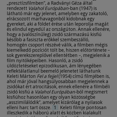
„presztízsfilmben”, a Radványi Géza által
introduction, which contains the short summary
rendezett
Valahol Európában
-ban (1947) is
of the Hungarian film approaching the different
látható már egy jelenet, amelyben egy zakatoló,
events of the Hungarian Holocaust from the ‘40s
elrácsozott marhavagonból kidobnak egy
to the ‘60s, I would like to focus only on one
gyereket, aki a földet érése után leporolja magát
scene from the movie, which I consider an
és elindul egyedül az országúton. Annak ellenére,
artistic re-enactment driven by the diverse
hogy a (valószínűleg) zsidó származású kisfiú
mechanisms of postmemory, a concept which
később a fasiszta erőkkel szembeszálló,
was introduced by Marianne Hirsch. The
homogén csoport részévé válik, a filmben mégis
analyzed scene shows a fictional movie shooting
kiemelkedő pozíciót tölt be, hiszen előtörténete –
where the main protagonists, Takó, and his
sok gyerekszereplővel ellentétben –, megjelenik a
friends plays Jewish citizens who are being
film nyitóképeiben. Hasonló, a zsidó
deported from Budapest to a concentration
üldöztetéseket epizodikusan, ám lényegében
camp. In my opinion, the shooting works as a re-
reflektálatlanul beemelő jelenetet láthatunk
enactment bearing physical and emotional
Keleti Márton
Fel a fejjel
(1954) című filmjében is,
impact on the different characters through
ahol már jóval hangsúlyosabban megjelennek a
which they could connect to their incomplete
zsidókat ért atrocitások, ennek ellenére a filmbéli
memories of the war, which memories are
zsidó kisfiú a
Valahol Európában-
ból megismert
mainly formed by the postmemory-driven
kisfiúhoz hasonlóan egy olyan közösségbe
family tales, propaganda pictures and the
„asszimilálódik”, amelyet kizárólag a nyilasok
different social backgrounds (Jewish and non-
elleni harc tart össze.
1
Keleti filmje pontosan
Jewish). Besides the analysis of the various
illeszkedik a háború alatt és közben kialakult
traumatic effects caused by the artistic re-