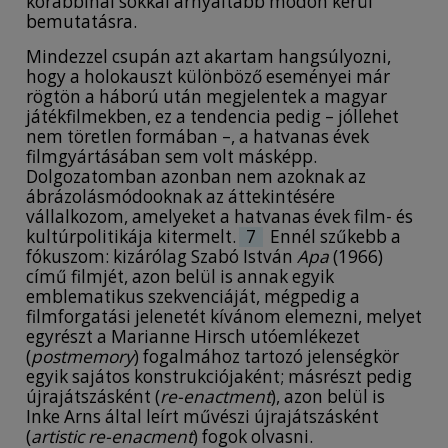
korábbinál sokkal árnyaltabb módon kerül
bemutatásra.
Mindezzel csupán azt akartam hangsúlyozni,
hogy a holokauszt különböző eseményei már
rögtön a háború után megjelentek a magyar
játékfilmekben, ez a tendencia pedig – jóllehet
nem töretlen formában –, a hatvanas évek
filmgyártásában sem volt másképp.
Dolgozatomban azonban nem azoknak az
ábrázolásmódooknak az áttekintésére
vállalkozom, amelyeket a hatvanas évek film- és
kultúrpolitikája kitermelt.
7
Ennél szűkebb a
fókuszom: kizárólag Szabó István
Apa
(1966)
című filmjét, azon belül is annak egyik
emblematikus szekvenciáját, mégpedig a
filmforgatási jelenetét kívánom elemezni, melyet
egyrészt a Marianne Hirsch utóemlékezet
(
postmemory
) fogalmához tartozó jelenségkör
egyik sajátos konstrukciójaként; másrészt pedig
újrajátszásként (
re-enactment
), azon belül is
Inke Arns által leírt művészi újrajátszásként
(
artistic re-enacment
) fogok olvasni.