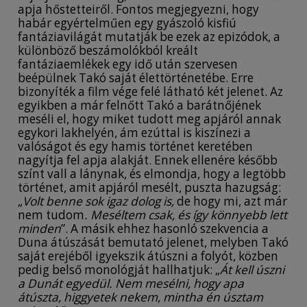
apja hőstetteiről. Fontos megjegyezni, hogy
habár egyértelműen egy gyászoló kisfiú
fantáziavilágát mutatják be ezek az epizódok, a
különböző beszámolókból kreált
fantáziaemlékek egy idő után szervesen
beépülnek Takó saját élettörténetébe. Erre
bizonyíték a film vége felé látható két jelenet. Az
egyikben a már felnőtt Takó a barátnőjének
meséli el, hogy miket tudott meg apjáról annak
egykori lakhelyén, ám ezúttal is kiszínezi a
valóságot és egy hamis történet keretében
nagyítja fel apja alakját. Ennek ellenére később
színt vall a lánynak, és elmondja, hogy a legtöbb
történet, amit apjáról mesélt, puszta hazugság:
„
Volt benne sok igaz dolog is,
de hogy mi, azt már
nem tudom
. Meséltem csak, és így könnyebb lett
minden
”. A másik ehhez hasonló szekvencia a
Duna átúszását bemutató jelenet, melyben Takó
saját erejéből igyekszik átúszni a folyót, közben
pedig belső monológját hallhatjuk: „
Át kell úszni
a Dunát egyedül. Nem mesélni, hogy apa
átúszta, higgyetek nekem, mintha én úsztam