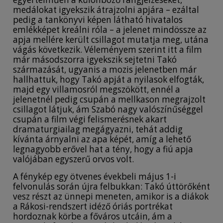
medálokat igyekszik átrajzolni apjára – ezáltal
pedig a tankönyvi képen látható hivatalos
emlékképet kreálni róla – a jelenet mindössze az
apja mellére került csillagot mutatja meg, utána
vágás következik. Véleményem szerint itt a film
már másodszorra igyekszik sejtetni Takó
származását, ugyanis a mozis jelenetben már
hallhattuk, hogy Takó apját a nyilasok elfogták,
majd egy villamosról megszökött, ennél a
jelenetnél pedig csupán a mellkason megrajzolt
csillagot látjuk, ám Szabó nagy valószínűséggel
csupán a film végi felismerésnek akart
dramaturgiailag megágyazni, tehát addig
kívánta árnyalni az apa képét, amíg a lehető
legnagyobb erővel hat a tény, hogy a fiú apja
valójában egyszerű orvos volt.
A fénykép egy ötvenes évekbeli május 1-i
felvonulás során újra felbukkan: Takó úttörőként
vesz részt az ünnepi meneten, amikor is a diákok
a Rákosi-rendszert idéző óriás portrékat
hordoznak körbe a főváros utcáin, ám a