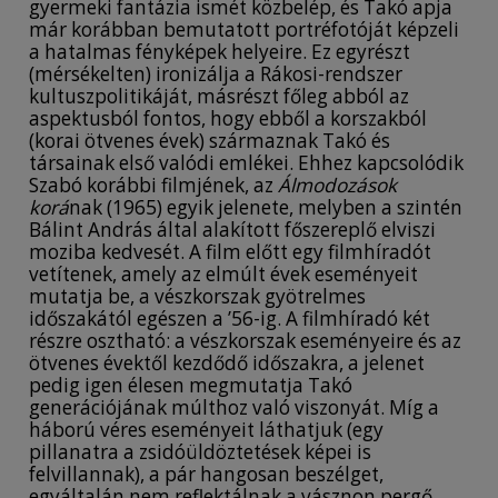
gyermeki fantázia ismét közbelép, és Takó apja
már korábban bemutatott portréfotóját képzeli
a hatalmas fényképek helyeire. Ez egyrészt
(mérsékelten) ironizálja a Rákosi-rendszer
kultuszpolitikáját, másrészt főleg abból az
aspektusból fontos, hogy ebből a korszakból
(korai ötvenes évek) származnak Takó és
társainak első valódi emlékei. Ehhez kapcsolódik
Szabó korábbi filmjének, az
Álmodozások
korá
nak (1965) egyik jelenete, melyben a szintén
Bálint András által alakított főszereplő elviszi
moziba kedvesét. A film előtt egy filmhíradót
vetítenek, amely az elmúlt évek eseményeit
mutatja be, a vészkorszak gyötrelmes
időszakától egészen a ’56-ig. A filmhíradó két
részre osztható: a vészkorszak eseményeire és az
ötvenes évektől kezdődő időszakra, a jelenet
pedig igen élesen megmutatja Takó
generációjának múlthoz való viszonyát. Míg a
háború véres eseményeit láthatjuk (egy
pillanatra a zsidóüldöztetések képei is
felvillannak), a pár hangosan beszélget,
egyáltalán nem reflektálnak a vásznon pergő