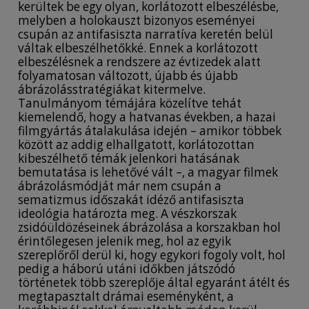
kerültek be egy olyan, korlátozott elbeszélésbe,
melyben a holokauszt bizonyos eseményei
csupán az antifasiszta narratíva keretén belül
váltak elbeszélhetőkké. Ennek a korlátozott
elbeszélésnek a rendszere az évtizedek alatt
folyamatosan változott, újabb és újabb
ábrázolásstratégiákat kitermelve.
Tanulmányom témájára közelítve tehát
kiemelendő, hogy a hatvanas években, a hazai
filmgyártás átalakulása idején – amikor többek
között az addig elhallgatott, korlátozottan
kibeszélhető témák jelenkori hatásának
bemutatása is lehetővé vált –, a magyar filmek
ábrázolásmódját már nem csupán a
sematizmus időszakát idéző antifasiszta
ideológia határozta meg. A vészkorszak
zsidóüldözéseinek ábrázolása a korszakban hol
érintőlegesen jelenik meg, hol az egyik
szereplőről derül ki, hogy egykori fogoly volt, hol
pedig a háború utáni időkben játszódó
történetek több szereplője által egyaránt átélt és
megtapasztalt drámai eseményként, a