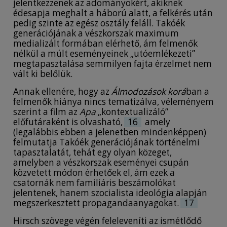
jelentkezzenek az adományokért, akiknek
édesapja meghalt a háború alatt, a felkérés után
pedig szinte az egész osztály feláll. Takóék
generációjának a vészkorszak maximum
medializált formában elérhető, ám felmenők
nélkül a múlt eseményeinek „utóemlékezeti”
megtapasztalása semmilyen fajta érzelmet nem
vált ki belőlük.
Annak ellenére, hogy az
Álmodozások korá
ban a
felmenők hiánya nincs tematizálva, véleményem
szerint a film az
Apa
„kontextualizáló”
előfutáraként is olvasható,
16
amely
(legalábbis ebben a jelenetben mindenképpen)
felmutatja Takóék generációjának történelmi
tapasztalatát, tehát egy olyan közeget,
amelyben a vészkorszak eseményei csupán
közvetett módon érhetőek el, ám ezek a
csatornák nem familiáris beszámolókat
jelentenek, hanem szocialista ideológia alapján
megszerkesztett propagandaanyagokat.
17
Hirsch szövege végén feleleveníti az ismétlődő