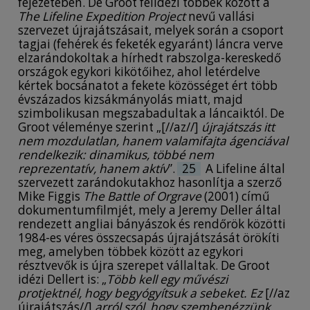
fejezetében. De Groot felidézi többek között a
The Lifeline Expedition Project
nevű vallási
szervezet újrajátszásait, melyek során a csoport
tagjai (fehérek és feketék egyaránt) láncra verve
elzarándokoltak a hírhedt rabszolga-kereskedő
országok egykori kikötőihez, ahol letérdelve
kértek bocsánatot a fekete közösséget ért több
évszázados kizsákmányolás miatt, majd
szimbolikusan megszabadultak a láncaiktól. De
Groot véleménye szerint „[//az//]
újrajátszás itt
nem mozdulatlan, hanem valamifajta ágenciával
rendelkezik: dinamikus, többé nem
reprezentatív, hanem aktív
”.
25
A Lifeline által
szervezett zarándokutakhoz hasonlítja a szerző
Mike Figgis
The Battle of Orgrave
(2001) című
dokumentumfilmjét, mely a Jeremy Deller által
rendezett angliai bányászok és rendőrök közötti
1984-es véres összecsapás újrajátszását örökíti
meg, amelyben többek között az egykori
résztvevők is újra szerepet vállaltak. De Groot
idézi Dellert is: „
Több kell egy művészi
protjektnél, hogy begyógyítsuk a sebeket. Ez
[//az
újrajátszás//]
arról szól, hogy szembenézzünk