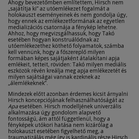
Ahogy bevezetőmben említettem, Hirsch nem
„sajátítja ki” az utóemlékezet fogalmát a
holokauszt eseményeinek és nem gondolja úgy,
hogy ennek az emlékezetformának az egyetlen
medializációs csatornája a fénykép lehetne.
Ahhoz, hogy megvizsgálhassuk, hogy Takó
esetében hogyan konstruálódnak az
utóemlékezethez köthető folyamatok, számba
kell vennünk, hogy a főszereplő milyen
formában képes sajátjaként átalakítani apja
emlékeit, tetteit, röviden: Takó milyen mediális
eszközök révén kreálja meg apja emlékezetét és
milyen sajátságai vannak ezeknek az
„álemlékeknek”.
Mindezek előtt azonban érdemes kicsit árnyalni
Hirsch koncepciójának felhasználhatóságát az
Apa
esetében. Hirsch modelljének univerzális
alkalmazása úgy gondolom alapvető
fontosságú, ám attól függetlenül, hogy a
fényképek utókori hatása nem kizárólag a
holokauszt esetében figyelhető meg, a
traumatizálás még így is kardinális része Hirsch