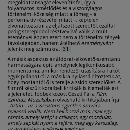
megoldatlanságát elevenítik fel, így a
folyamatos ismétlődés és a viszonylagos
történelmi közelség miatt a tömeg – a
performatív részvétel miatt –, képtelen
elvonatkoztatni az eljátszott szereptől, ezáltal
pedig szereplőből résztvevővé válik, a múlt
eseményei éppen ezért nem a történelmi tények
távolságában, hanem átélhető
eseményként
jelenik meg számukra.
31
A másik aspektus az áldozat-elkövető-szemtanú
hármasságára épít, amelynek legikonikusabb
momentuma, amikor rendezői utasításra Takót
egyik pillanatról a másikra nyilassá öltöztetik át,
hogy mostantól ő is terelje a zsidó szereplőket. A
filmről készült koraibeli kritikák is kiemelték ezt
a jelenetet, többek között Geszti Pál a
Film,
Színház, Muzsiká
ban olvasható kritikájában írja:
„
Aztán – az asszisztens egyetlen szavára –
nyilassá vedlik. Nem kell hozzá más, csak egy
rántás, amely letépi a csillagot, egy mozdulat,
amely sapkát nyom a fejére, meg egy karszalag,
az árpádsávos gyilkosok jelvénye,