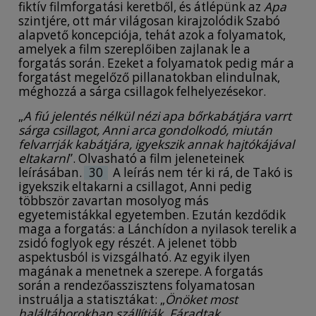
fiktív filmforgatási keretből, és átlépünk az
Apa
szintjére, ott már világosan kirajzolódik Szabó
alapvető koncepciója, tehát azok a folyamatok,
amelyek a film szereplőiben zajlanak le a
forgatás során. Ezeket a folyamatok pedig már a
forgatást megelőző pillanatokban elindulnak,
méghozzá a sárga csillagok felhelyezésekor.
„
A fiú jelentés nélkül nézi apa bőrkabátjára varrt
sárga csillagot, Anni arca gondolkodó, miután
felvarrják kabátjára, igyekszik annak hajtókájával
eltakarni
”. Olvasható a film jeleneteinek
leírásában.
30
A leírás nem tér ki rá, de Takó is
igyekszik eltakarni a csillagot, Anni pedig
többször zavartan mosolyog más
egyetemistákkal egyetemben. Ezután kezdődik
maga a forgatás: a Lánchídon a nyilasok terelik a
zsidó foglyok egy részét. A jelenet több
aspektusból is vizsgálható. Az egyik ilyen
magának a menetnek a szerepe. A forgatás
során a rendezőasszisztens folyamatosan
instruálja a statisztákat: „
Önöket most
haláltáborokban szállítják. Fáradtak,