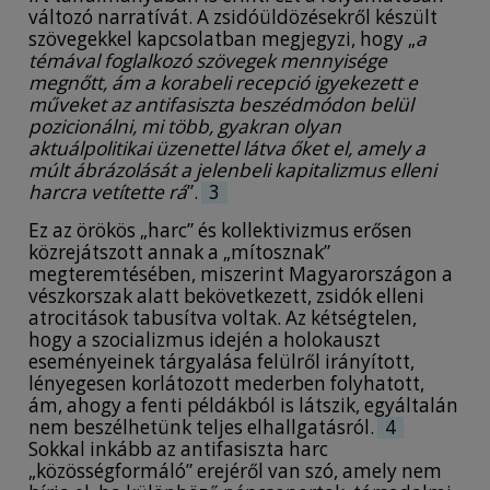
változó narratívát. A zsidóüldözésekről készült
szövegekkel kapcsolatban megjegyzi, hogy „
a
témával foglalkozó szövegek mennyisége
megnőtt, ám a korabeli recepció igyekezett e
műveket az antifasiszta beszédmódon belül
pozicionálni, mi több, gyakran olyan
aktuálpolitikai üzenettel látva őket el, amely a
múlt ábrázolását a jelenbeli kapitalizmus elleni
harcra vetítette rá
”.
3
Ez az örökös „harc” és kollektivizmus erősen
közrejátszott annak a „mítosznak”
megteremtésében, miszerint Magyarországon a
vészkorszak alatt bekövetkezett, zsidók elleni
atrocitások tabusítva voltak. Az kétségtelen,
hogy a szocializmus idején a holokauszt
eseményeinek tárgyalása felülről irányított,
lényegesen korlátozott mederben folyhatott,
ám, ahogy a fenti példákból is látszik, egyáltalán
nem beszélhetünk teljes elhallgatásról.
4
Sokkal inkább az antifasiszta harc
„közösségformáló” erejéről van szó, amely nem