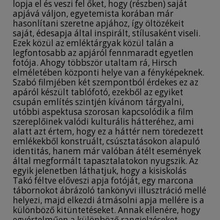
lopja el és veszi fel őket, hogy (részben) saját
apjává váljon, egyetemista korában már
hasonlítani szeretne apjához, így öltözékeit
saját, édesapja által inspirált, stílusaként viseli.
Ezek közül az emléktárgyak közül talán a
legfontosabb az apjáról fennmaradt egyetlen
fotója. Ahogy többször utaltam rá, Hirsch
elméletében központi helye van a fényképeknek.
Szabó filmjében két szempontból érdekes ez az
apáról készült tablófotó, ezekből az egyiket
csupán említés szintjén kívánom tárgyalni,
utóbbi aspektusa szorosan kapcsolódik a film
szereplőinek valódi kulturális hátteréhez, ami
alatt azt értem, hogy ez a háttér nem töredezett
emlékekből konstruált, csúsztatásokon alapuló
identitás, hanem már valóban átélt események
által megformált tapasztalatokon nyugszik. Az
egyik jelenetben láthatjuk, hogy a kisiskolás
Takó féltve előveszi apja fotóját, egy marcona
tábornokot ábrázoló tankönyvi illusztráció mellé
helyezi, majd elkezdi átmásolni apja mellére is a
különböző kitüntetéseket. Annak ellenére, hogy
egyértelműen a különböző rangjelzéseket,