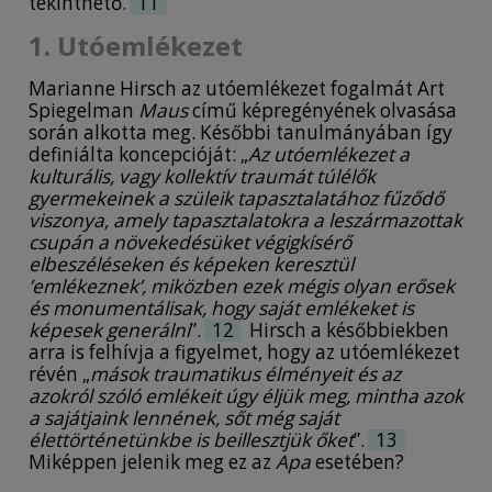
tekinthető.
11
1. Utóemlékezet
Marianne Hirsch az utóemlékezet fogalmát Art
Spiegelman
Maus
című képregényének olvasása
során alkotta meg. Későbbi tanulmányában így
definiálta koncepcióját: „
Az utóemlékezet a
kulturális, vagy kollektív traumát túlélők
gyermekeinek a szüleik tapasztalatához fűződő
viszonya, amely tapasztalatokra a leszármazottak
csupán a növekedésüket végigkísérő
elbeszéléseken és képeken keresztül
’emlékeznek’, miközben ezek mégis olyan erősek
és monumentálisak, hogy saját emlékeket is
képesek generálni
”.
12
Hirsch a későbbiekben
arra is felhívja a figyelmet, hogy az utóemlékezet
révén „
mások traumatikus élményeit és az
azokról szóló emlékeit úgy éljük meg, mintha azok
a sajátjaink lennének, sőt még saját
élettörténetünkbe is beillesztjük őket
”.
13
Miképpen jelenik meg ez az
Apa
esetében?