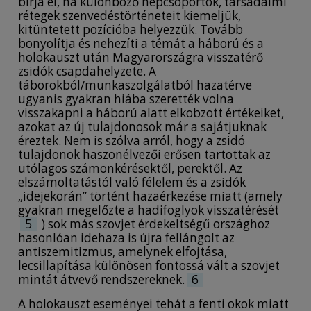
bírja el, ha különböző népcsoportok, társadalmi
rétegek szenvedéstörténeteit kiemeljük,
kitüntetett pozícióba helyezzük. Tovább
bonyolítja és nehezíti a témát a háború és a
holokauszt után Magyarországra visszatérő
zsidók csapdahelyzete. A
táborokból/munkaszolgálatból hazatérve
ugyanis gyakran hiába szerették volna
visszakapni a háború alatt elkobzott értékeiket,
azokat az új tulajdonosok már a sajátjuknak
éreztek. Nem is szólva arról, hogy a zsidó
tulajdonok haszonélvezői erősen tartottak az
utólagos számonkérésektől, perektől. Az
elszámoltatástól való félelem és a zsidók
„idejekorán” történt hazaérkezése miatt (amely
gyakran megelőzte a hadifoglyok visszatérését
5
) sok más szovjet érdekeltségű országhoz
hasonlóan idehaza is újra fellángolt az
antiszemitizmus, amelynek elfojtása,
lecsillapítása különösen fontossá vált a szovjet
mintát átvevő rendszereknek.
6
A holokauszt eseményei tehát a fenti okok miatt