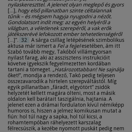
nyilaskereszttel. A jelenet olyan meglepő és gyors
[…],
hogy első pillanatban szinte céltalannak
tűnik – és mégsem hagyja nyugodni a nézőt.
Gondolatsort indít meg: az egyén helyéről a
világban, a véletlenek szerepéről, a vak erők
játékszerévé lefokozott ember tehetetlenségéről
[…]”.
32
A sárga csillag letépésének szimbolikus
aktusa már ismert a
Fel a fejjel
esetében, ám itt
Szabó tovább megy, Takóból villámgyorsan
nyilast farag, aki az asszisztens instrukcióit
követve igyekszik fegyelmezetten kordában
tartani a tömeget. „
Határozottabban! Ne sajnálja
őket!”, mondja a rendező, Takó pedig teljesen
összezavarodik a hirtelen szerepváltástól. Míg
egyik pillanatban „fáradt, elgyötört” zsidók
helyzetét kellett magára ölteni, most a másik
oldalon kell barátait taszigálnia, hajtania. A
jelenet ezen a drámai fordulaton kívül némiképp
humoros is, hiszen a jelmez komikusan mutat a
fiún: hol túl nagy a sapka, hol túl kicsi, a
rohamtempóban ráhelyezett karszalag
félrecsúszik, a kezébe nyomott puskát pedig nem