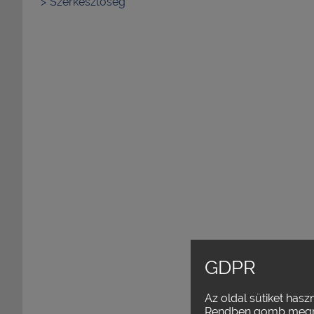
Szerkesztőség
GDPR
Az oldal sütiket hasz
Rendben gomb megn