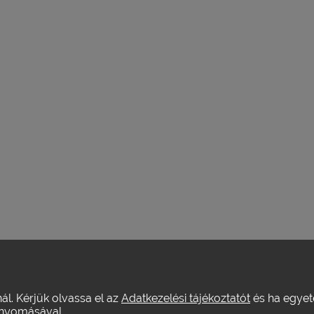
nál. Kérjük olvassa el az
Adatkezelési tájékoztatót
és ha egyeté
yomásával.