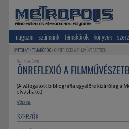
magazin
számaink
témakörök
könyvek
szer
NYITÓLAP
TÉMAKÖRÖK
ÖNREFLEXIÓ A FILMMŰVÉSZETBEN
Szerkesztőség
ÖNREFLEXIÓ A FILMMŰVÉSZET
(A válogatott bibliográfia egyelőre kizárólag a 
olvasható.)
Vissza
SZERZŐK