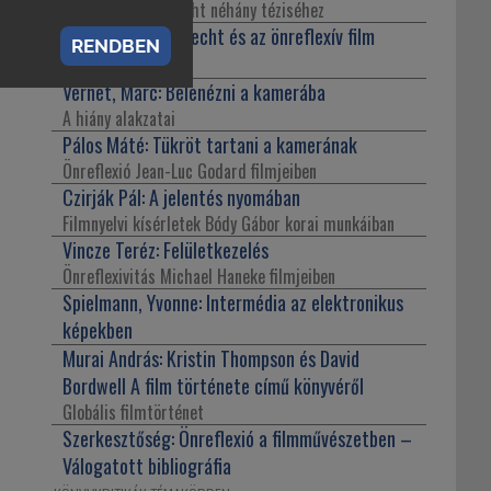
Megjegyzések Brecht néhány téziséhez
Polan, Dana B.:
Brecht és az önreflexív film
RENDBEN
politikája
Vernet, Marc:
Belenézni a kamerába
A hiány alakzatai
Pálos Máté:
Tükröt tartani a kamerának
Önreflexió Jean-Luc Godard filmjeiben
Czirják Pál:
A jelentés nyomában
Filmnyelvi kísérletek Bódy Gábor korai munkáiban
Vincze Teréz:
Felületkezelés
Önreflexivitás Michael Haneke filmjeiben
Spielmann, Yvonne:
Intermédia az elektronikus
képekben
Murai András:
Kristin Thompson és David
Bordwell A film története című könyvéről
Globális filmtörténet
Szerkesztőség:
Önreflexió a filmművészetben –
Válogatott bibliográfia