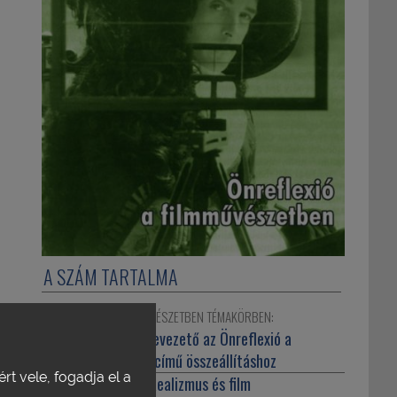
A SZÁM TARTALMA
ÖNREFLEXIÓ A FILMMŰVÉSZETBEN TÉMAKÖRBEN:
Szerkesztőség:
Bevezető az Önreflexió a
filmművészetben című összeállításhoz
rt vele, fogadja el a
MacCabe, Colin:
Realizmus és film