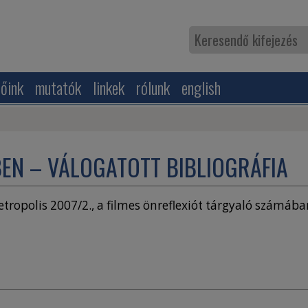
zőink
mutatók
linkek
rólunk
english
BEN – VÁLOGATOTT BIBLIOGRÁFIA
Metropolis 2007/2., a filmes önreflexiót tárgyaló számáb