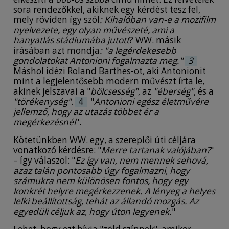
sora rendezőkkel, akiknek egy kérdést tesz fel,
mely röviden így szól
: Kihalóban van-e a mozifilm
nyelvezete, egy olyan művészeté, ami a
hanyatlás stádiumába jutott
? WW. másik
írásában azt mondja
: "a legérdekesebb
gondolatokat Antonioni fogalmazta meg."
3
Máshol idézi Roland Barthes-ot, aki Antonionit
mint a legjelentősebb modern művészt írta le,
akinek jelszavai a "
bölcsesség"
, az
"éberség"
, és a
"törékenység"
.
4
"
Antonioni egész életművére
jellemző, hogy az utazás többet ér a
megérkezésnél
".
Kötetünkben WW. egy, a szereplői úti céljára
vonatkozó kérdésre: "
Merre tartanak valójában?
"
– így válaszol: "
Ez így van, nem mennek sehová,
azaz talán pontosabb úgy fogalmazni, hogy
számukra nem különösen fontos, hogy egy
konkrét helyre megérkezzenek. A lényeg a helyes
lelki beállítottság, tehát az állandó mozgás. Az
egyedüli céljuk az, hogy úton legyenek.
"