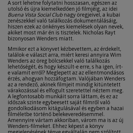
A sort lehetne folytatni hosszasan, egészen az
utolsó és újra kiemelkedően jó filmjéig, az idei
Buena Vista Social Club
nagy öregjeivel, a kubai
zenészekkel való találkozás dokumentálásáig,
hiszen ezek az önkényes kiemelések olyan nevek,
akiket most már én is tisztelek. Nicholas Rayt
bizonyosan Wenders miatt.
Mmikor ezt a könyvet kézbevettem, az érdekelt,
találok-e választ arra, miért keresi annyira Wim
Wenders az öreg bölcsekkel való találkozás
lehetőségét, és hogy készült-e erre, s ha igen, írt-
e valamit erről? Meglepett az az ellentmondásos
érzés, ahogyan hozzáfogtam. Valójában Wenders
az a rendező, akinek filmjeit mindig kitüntetett
várakozással és elfogult szeretettel néztem meg.
A legfontosabb munkáit sorra láttam, és ez az
időszak szinte egybeesett saját filmről való
gondolkodásom kitágulásával és egyben a hazai
filméletbe történő belekeveredésemmel.
Amennyire vártam akkoriban, várom ma is az új
Wenders-filmeket. Ehhez képest a könyv
megjelenésének ténye egyáltalán nem szólított