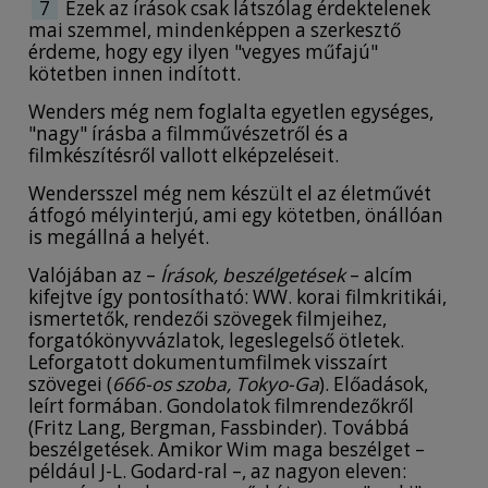
7
Ezek az írások csak látszólag érdektelenek
mai szemmel, mindenképpen a szerkesztő
érdeme, hogy egy ilyen "vegyes műfajú"
kötetben innen indított.
Wenders még nem foglalta egyetlen egységes,
"nagy" írásba a filmművészetről és a
filmkészítésről vallott elképzeléseit.
Wendersszel még nem készült el az életművét
átfogó mélyinterjú, ami egy kötetben, önállóan
is megállná a helyét.
Valójában az –
Írások, beszélgetések
– alcím
kifejtve így pontosítható: WW. korai filmkritikái,
ismertetők, rendezői szövegek filmjeihez,
forgatókönyvvázlatok, legeslegelső ötletek.
Leforgatott dokumentumfilmek visszaírt
szövegei (
666-os szoba, Tokyo-Ga
). Előadások,
leírt formában. Gondolatok filmrendezőkről
(Fritz Lang, Bergman, Fassbinder). Továbbá
beszélgetések. Amikor Wim maga beszélget –
például J-L. Godard-ral –, az nagyon eleven: