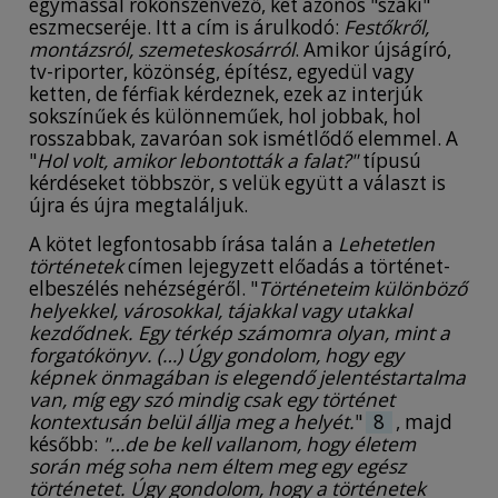
egymással rokonszenvező, két azonos "szaki"
eszmecseréje. Itt a cím is árulkodó:
Festőkről,
montázsról, szemeteskosárról
. Amikor újságíró,
tv-riporter, közönség, építész, egyedül vagy
ketten, de férfiak kérdeznek, ezek az interjúk
sokszínűek és különneműek, hol jobbak, hol
rosszabbak, zavaróan sok ismétlődő elemmel. A
"
Hol volt, amikor lebontották a falat?"
típusú
kérdéseket többször, s velük együtt a választ is
újra és újra megtaláljuk.
A kötet legfontosabb írása talán a
Lehetetlen
történetek
címen lejegyzett előadás a történet-
elbeszélés nehézségéről. "
Történeteim különböző
helyekkel, városokkal, tájakkal vagy utakkal
kezdődnek. Egy térkép számomra olyan, mint a
forgatókönyv. (…) Úgy gondolom, hogy egy
képnek önmagában is elegendő jelentéstartalma
van, míg egy szó mindig csak egy történet
kontextusán belül állja meg a helyét.
"
8
,
majd
később:
"…de be kell vallanom, hogy életem
során még soha nem éltem meg egy egész
történetet. Úgy gondolom, hogy a történetek