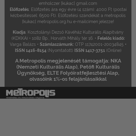
emholczer [kukac] gmail.com
Előfizetés
: Előfizetés ára egy évre (4 szám): 4000 Ft (postai
kézbesítéssel: 6500 Ft). Előfizetési szándékát a metropolis
[kukac] metropolis.org.hu e-mailcímen jelezze!
Kiadja
: Kosztolányi Dezső Kávéház Kulturális Alapítvány
(KDKKA) • 1082 Bp., Horváth Mihály tér 16. •
Felelős kiadó:
•
Varga Balázs •
Számlaszámunk:
OTP 11742001-20034845
ISSN 1416-8154
(Nyomtatott)
ISSN 1417-3751
(Online)
A Metropolis megjelenését támogatja: NKA
(Nemzeti Kulturális Alap), Petőfi Kulturális
Ügynökség, ELTE Folyóiratfejlesztési Alap,
olvasóink 1%-os felajánlásaikkal