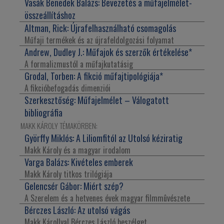
Vasák Benedek Balázs:
Bevezetés a műfajelmélet-
összeállításhoz
Altman, Rick:
Újrafelhasználható csomagolás
Műfaji termékek és az újrafeldolgozási folyamat
Andrew, Dudley J.:
Műfajok és szerzők értékelése
*
A formalizmustól a műfajkutatásig
Grodal, Torben:
A fikció műfajtipológiája
*
A fikcióbefogadás dimenziói
Szerkesztőség:
Műfajelmélet – Válogatott
bibliográfia
MAKK KÁROLY TÉMAKÖRBEN:
Györffy Miklós:
A Liliomfitól az Utolsó kéziratig
Makk Károly és a magyar irodalom
Varga Balázs:
Kivételes emberek
Makk Károly titkos trilógiája
Gelencsér Gábor:
Miért szép?
A Szerelem és a hetvenes évek magyar filmmûvészete
Bérczes László:
Az utolsó vágás
Makk Károllyal Bérczes László beszélget