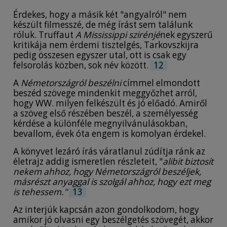
Érdekes, hogy a másik két "angyalról" nem
készült filmesszé, de még írást sem találunk
róluk. Truffaut
A Mississippi szirénjé
nek egyszerű
kritikája nem érdemi tisztelgés, Tarkovszkijra
pedig összesen egyszer utal, ott is csak egy
felsorolás közben, sok név között.
12
A
Németországról beszélni
címmel elmondott
beszéd szövege mindenkit meggyőzhet arról,
hogy WW. milyen felkészült és jó előadó. Amiről
a szöveg első részében beszél, a személyesség
kérdése a különféle megnyilvánulásokban,
bevallom, évek óta engem is komolyan érdekel.
A könyvet lezáró írás váratlanul zúdítja ránk az
életrajz addig ismeretlen részleteit, "
alibit biztosít
nekem ahhoz, hogy Németországról beszéljek,
másrészt anyaggal is szolgál ahhoz, hogy ezt meg
is tehessem."
13
Az interjúk kapcsán azon gondolkodom, hogy
amikor jó olvasni egy beszélgetés szövegét, akkor