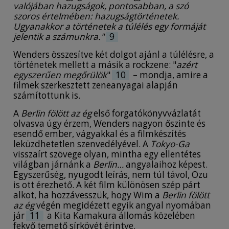
valójában hazugságok, pontosabban, a szó
szoros értelmében: hazugságtörténetek.
Ugyanakkor a történetek a túlélés egy formáját
jelentik a számunkra."
9
Wenders összesítve két dolgot ajánl a túlélésre, a
történetek mellett a másik a rockzene: "
azért
egyszerűen megőrülök
"
10
– mondja, amire a
filmek szerkesztett zeneanyagai alapján
számítottunk is.
A
Berlin fölött az ég
első forgatókönyvvázlatát
olvasva úgy érzem, Wenders nagyon őszinte és
esendő ember, vágyakkal és a filmkészítés
leküzdhetetlen szenvedélyével. A
Tokyo-Ga
visszaírt szövege olyan, mintha egy ellentétes
világban járnánk a
Berlin…
angyalaihoz képest.
Egyszerűség, nyugodt leírás, nem túl távol, Ozu
is ott érezhető. A két film különösen szép párt
alkot, ha hozzávesszük, hogy Wim a
Berlin fölött
az ég
végén megidézett egyik angyal nyomában
jár
11
a Kita Kamakura állomás közelében
fekvő temető sírkövét érintve.