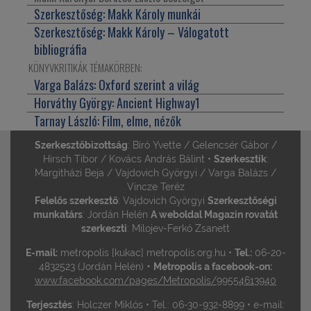
Szerkesztőség:
Makk Károly munkái
Szerkesztőség:
Makk Károly – Válogatott
bibliográfia
KÖNYVKRITIKÁK TÉMAKÖRBEN:
Varga Balázs:
Oxford szerint a világ
Horváthy György:
Ancient Highway
1
Tarnay László:
Film, elme, nézők
Szerkesztőbizottság
: Bíró Yvette / Gelencsér Gábor /
Hirsch Tibor / Kovács András Bálint •
Szerkesztik
:
Margitházi Beja / Vajdovich Györgyi / Varga Balázs /
Vincze Teréz
Felelős szerkesztő
: Vajdovich Györgyi
Szerkesztőségi
munkatárs
: Jordán Helén
A weboldal Magazin rovatát
szerkeszti
: Milojev-Ferkó Zsanett
E-mail:
metropolis [kukac] metropolis.org.hu •
Tel.:
06-20-
•
4832523 (Jordán Helén)
Metropolis a facebook-on:
www.facebook.com/pages/Metropolis/99554613940
Terjesztés
: Holczer Miklós • Tel.: 06-30-932-8899 • e-mail: