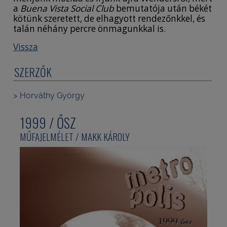
a
Buena Vista Social Club
bemutatója után békét
kötünk szeretett, de elhagyott rendezőnkkel, és
talán néhány percre önmagunkkal is.
Vissza
SZERZŐK
Horváthy György
1999 / ŐSZ
MŰFAJELMÉLET / MAKK KÁROLY