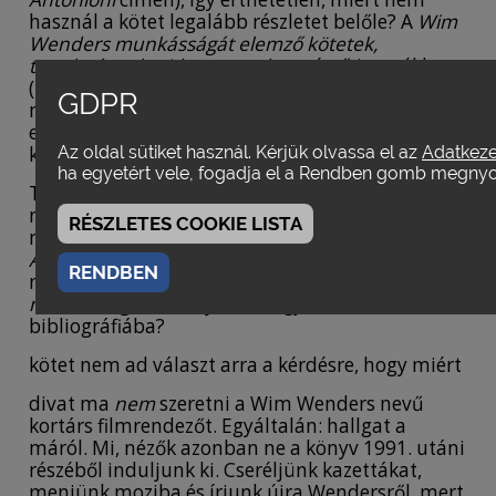
használ a kötet legalább részletet belőle? A
Wim
Wenders munkásságát elemző kötetek,
tanulmányok – idegen nyelven
című jegyzékben
(429. oldal) felsorolt tíz mű között egy 1994-es,
GDPR
milánói kiadású könyv Filippo D’Angelótól az
egyetlen a 90-es évekből, a többi 1981 és 1985
Az oldal sütiket használ. Kérjük olvassa el az
Adatkezel
közötti.
ha egyetért vele, fogadja el a Rendben gomb megny
Továbbá kérdés, hogy vajon a szerkesztőknek a
magyar filmkritikáról vallott véleménye
RÉSZLETES COOKIE LISTA
nyilvánul-e meg abban, hogy a
Túl a felhőkön
és
Az erőszak vége
című filmek egyetlen magyar
RENDBEN
nyelvű kritikája sem került a
Wim Wenders
munkásságáról, filmjeiről
megjelölésű
bibliográfiába?
kötet nem ad választ arra a kérdésre, hogy miért
divat ma
nem
szeretni a Wim Wenders nevű
kortárs filmrendezőt. Egyáltalán: hallgat a
máról. Mi, nézők azonban ne a könyv 1991. utáni
részéből induljunk ki. Cseréljünk kazettákat,
menjünk moziba és írjunk újra Wendersről, mert