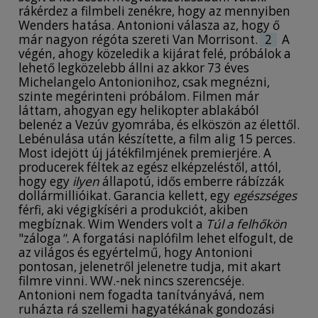
rákérdez a filmbeli zenékre, hogy az mennyiben
Wenders hatása. Antonioni válasza az, hogy ő
már nagyon régóta szereti Van Morrisont.
2
A
végén, ahogy közeledik a kijárat felé, próbálok a
lehető legközelebb állni az akkor 73 éves
Michelangelo Antonionihoz, csak megnézni,
szinte megérinteni próbálom. Filmen már
láttam, ahogyan egy helikopter ablakából
belenéz a Vezúv gyomrába, és elköszön az élettől.
Lebénulása után készítette, a film alig 15 perces.
Most idejött új játékfilmjének premierjére. A
producerek féltek az egész elképzeléstől, attól,
hogy egy
ilyen
állapotú, idős emberre rábízzák
dollármillióikat. Garancia kellett, egy
egészséges
férfi, aki végigkíséri a produkciót, akiben
megbíznak. Wim Wenders volt a
Túl a felhőkön
"záloga
".
A forgatási naplófilm lehet elfogult, de
az világos és egyértelmű, hogy Antonioni
pontosan, jelenetről jelenetre tudja, mit akart
filmre vinni. WW.-nek nincs szerencséje.
Antonioni nem fogadta tanítványává, nem
ruházta rá szellemi hagyatékának gondozási