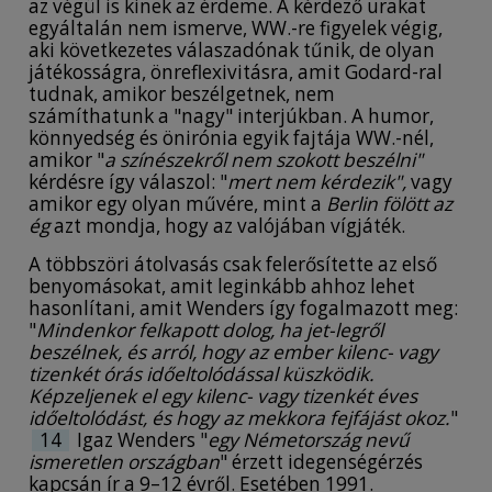
az végül is kinek az érdeme. A kérdező urakat
egyáltalán nem ismerve, WW.-re figyelek végig,
aki következetes válaszadónak tűnik, de olyan
játékosságra, önreflexivitásra, amit Godard-ral
tudnak, amikor beszélgetnek, nem
számíthatunk a "nagy" interjúkban. A humor,
könnyedség és önirónia egyik fajtája WW.-nél,
amikor "
a színészekről nem szokott beszélni"
kérdésre így válaszol: "
mert nem kérdezik",
vagy
amikor egy olyan művére, mint a
Berlin fölött az
ég
azt mondja, hogy az valójában vígjáték.
A többszöri átolvasás csak felerősítette az első
benyomásokat, amit leginkább ahhoz lehet
hasonlítani, amit Wenders így fogalmazott meg:
"
Mindenkor felkapott dolog, ha jet-legről
beszélnek, és arról, hogy az ember kilenc- vagy
tizenkét órás időeltolódással küszködik.
Képzeljenek el egy kilenc- vagy tizenkét éves
időeltolódást, és hogy az mekkora fejfájást okoz.
"
14
Igaz Wenders "
egy Németország nevű
ismeretlen országban
" érzett idegenségérzés
kapcsán ír a 9–12 évről. Esetében 1991.