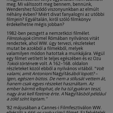
meg. Mi változott meg bennem, bennünk,
Wendershez fűződő viszonyunkban az elmúlt
néhány évben? Miért divat fanyalogni az utóbbi
filmjein? Egyáltalán, kiről szóló filmkönyv
érdekelhetne mégis jobban?
1982-ben pezsgett a nemzetközi filmélet.
Filmtolvajok
címmel Rómában nyilvános vitát
rendeztek, ahol WW. úgy tervezi, részleteket
mutat be azokból a filmekből, melyek
valamilyen módon hatottak a munkájára. Végül
egy filmet vetített le teljes egészében és ez Ozu
Tokiói történet
e volt. A 162–168. oldalon
részleteket közöl ebből a nyilvános vitából. "
Volt
valami, amit Antonioni
Nagyítás
ából lopott? –
Igen, egészen biztos. De nem a stílusát vettem át,
hanem csak egyes részeket használtam. Az
ember bármit ellophat, de ha túl gyakran teszi,
nagy árat kell fizetnie érte. A
Nagyítás
ból például
a zöld színt loptam."
’82 májusában a Cannes-i Filmfesztiválon WW.
elkészíti a
666-os szoba
című filmet. Ez felvételek