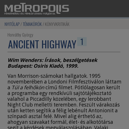
NYITÓLAP
TÉMAKÖRÖK
KÖNYVKRITIKÁK
Horváthy György
1
ANCIENT HIGHWAY
Wim Wenders: Írások, beszélgetések
Budapest: Osiris Kiadó, 1999.
Van Morrison-számokat hallgatok. 1995
novemberében a Londoni Filmfesztiválon láttam
a
Túl a felhőkön
című filmet. Pótlólagosan került
a programba egy rendkívüli sajtótájékoztató
valahol a Piccadilly közelében, egy lerobbant
Night Club melletti teremben. Feszült várakozás
után ketten segítik a félig lebénult Antonionit a
színpadi asztal felé. Mivel alig érthető az,
ahogyan szavakat formál, élet- és alkotótársa
segít a kérdések megválaszolásában. Valaki