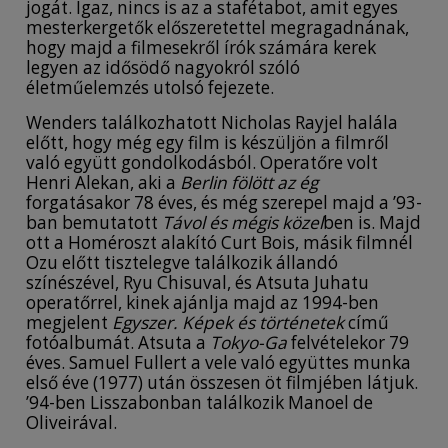
jogát. Igaz, nincs is az a stafétabot, amit egyes
mesterkergetők előszeretettel megragadnának,
hogy majd a filmesekről írók számára kerek
legyen az idősödő nagyokról szóló
életműelemzés utolsó fejezete.
Wenders találkozhatott Nicholas Rayjel halála
előtt, hogy még egy film is készüljön a filmről
való együtt gondolkodásból. Operatőre volt
Henri Alekan, aki a
Berlin fölött az ég
forgatásakor 78 éves, és még szerepel majd a ’93-
ban bemutatott
Távol és mégis közel
ben is. Majd
ott a Homéroszt alakító Curt Bois, másik filmnél
Ozu előtt tisztelegve találkozik állandó
színészével, Ryu Chisuval, és Atsuta Juhatu
operatőrrel, kinek ajánlja majd az 1994-ben
megjelent
Egyszer. Képek és történetek
című
fotóalbumát. Atsuta a
Tokyo-Ga
felvételekor 79
éves. Samuel Fullert a vele való együttes munka
első éve (1977) után összesen öt filmjében látjuk.
’94-ben Lisszabonban találkozik Manoel de
Oliveirával.