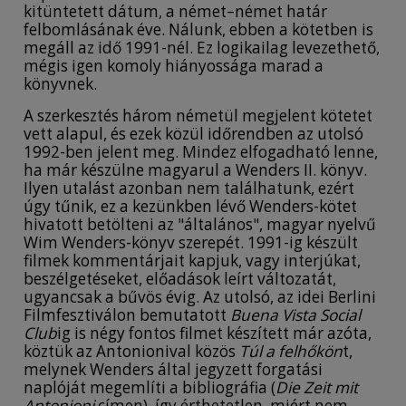
kitüntetett dátum, a német–német határ
felbomlásának éve. Nálunk, ebben a kötetben is
megáll az idő 1991-nél. Ez logikailag levezethető,
mégis igen komoly hiányossága marad a
könyvnek.
A szerkesztés három németül megjelent kötetet
vett alapul, és ezek közül időrendben az utolsó
1992-ben jelent meg. Mindez elfogadható lenne,
ha már készülne magyarul a Wenders II. könyv.
Ilyen utalást azonban nem találhatunk, ezért
úgy tűnik, ez a kezünkben lévő Wenders-kötet
hivatott betölteni az "általános", magyar nyelvű
Wim Wenders-könyv szerepét. 1991-ig készült
filmek kommentárjait kapjuk, vagy interjúkat,
beszélgetéseket, előadások leírt változatát,
ugyancsak a bűvös évig. Az utolsó, az idei Berlini
Filmfesztiválon bemutatott
Buena Vista Social
Club
ig is négy fontos filmet készített már azóta,
köztük az Antonionival közös
Túl a felhőkön
t,
melynek Wenders által jegyzett forgatási
naplóját megemlíti a bibliográfia (
Die Zeit mit
Antonioni
címen), így érthetetlen, miért nem