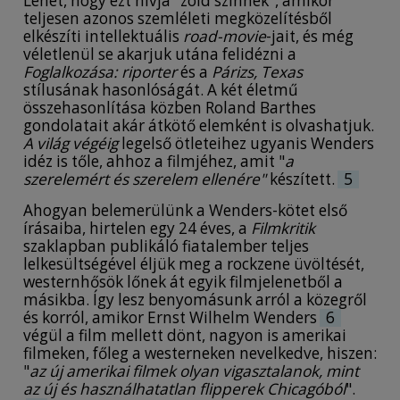
Lehet, hogy ezt hívja "zöld színnek", amikor
teljesen azonos szemléleti megközelítésből
elkészíti intellektuális
road-movie
-jait, és még
véletlenül se akarjuk utána felidézni a
Foglalkozása: riporter
és a
Párizs, Texas
stílusának hasonlóságát. A két életmű
összehasonlítása közben Roland Barthes
gondolatait akár átkötő elemként is olvashatjuk.
A világ végéig
legelső ötleteihez ugyanis Wenders
idéz is tőle, ahhoz a filmjéhez, amit "
a
szerelemért és szerelem ellenére"
készített.
5
Ahogyan belemerülünk a Wenders-kötet első
írásaiba, hirtelen egy 24 éves, a
Filmkritik
szaklapban publikáló fiatalember teljes
lelkesültségével éljük meg a rockzene üvöltését,
westernhősök lőnek át egyik filmjelenetből a
másikba. Így lesz benyomásunk arról a közegről
és korról, amikor Ernst Wilhelm Wenders
6
végül a film mellett dönt, nagyon is amerikai
filmeken, főleg a westerneken nevelkedve, hiszen:
"
az új amerikai filmek olyan vigasztalanok, mint
az új és használhatatlan flipperek Chicagóból
".